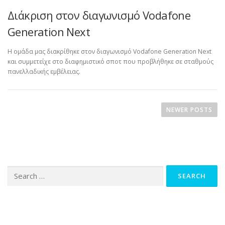
Διάκριση στον διαγωνισμό Vodafone
Generation Next
Η ομάδα μας διακρίθηκε στον διαγωνισμό Vodafone Generation Next
και συμμετείχε στο διαφημιστικό σποτ που προβλήθηκε σε σταθμούς
πανελλαδικής εμβέλειας.
P
o
NEWER POSTS
s
t
s
n
Search
a
for:
v
i
g