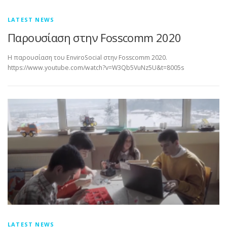
LATEST NEWS
Παρουσίαση στην Fosscomm 2020
Η παρουσίαση του EnviroSocial στην Fosscomm 2020.
https://www.youtube.com/watch?v=W3Qb5VuNz5U&t=8005s
LATEST NEWS