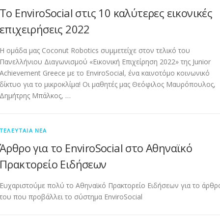
Το EnviroSocial στις 10 καλύτερες εικονικές
επιχειρήσεις 2022
Η ομάδα μας Coconut Robotics συμμετείχε στον τελικό του
Πανελλήνιου Διαγωνισμού «Εικονική Επιχείρηση 2022» της Junior
Achievement Greece με το EnviroSocial, ένα καινοτόμο κοινωνικό
δίκτυο για το μικροκλίμα! Οι μαθητές μας Θεόφιλος Μαυρόπουλος,
Δημήτρης Μπάλκος, …
ΤΕΛΕΥΤΑΊΑ ΝΈΑ
Άρθρο για το EnviroSocial στο Αθηναϊκό
Πρακτορείο Ειδήσεων
Ευχαριστούμε πολύ το Αθηναϊκό Πρακτορείο Ειδήσεων για το άρθρ
του που προβάλλει το σύστημα EnviroSocial