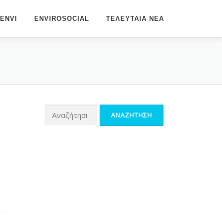
ENVI
ENVIROSOCIAL
ΤΕΛΕΥΤΑΊΑ ΝΈΑ
Αναζήτηση
για: