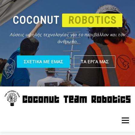
Προχωρήστε
στο
περιεχόμενο
COCONUT
ROBOTICS
Λύσεις υψηλής τεχνολογίας για το περιβάλλον και τον
άνθρωπο.
ΣΧΕΤΙΚΆ ΜΕ ΕΜΆΣ
ΤΑ ΈΡΓΑ ΜΑΣ
Μενού