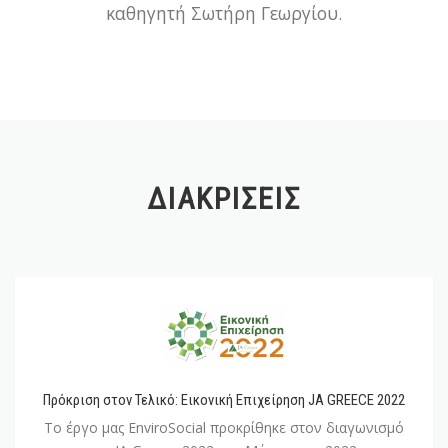
καθηγητή Σωτήρη Γεωργίου.
ΔΙΑΚΡΊΣΕΙΣ
Πρόκριση
στον
Τελικό:
Εικονική
Επιχείρηση
Πρόκριση στον Τελικό: Εικονική Επιχείρηση JA GREECE 2022
JA
GREECE
Το έργο μας EnviroSocial προκρίθηκε στον διαγωνισμό
2022