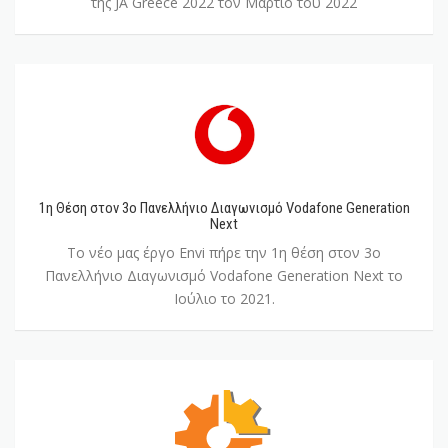
της JA Greece 2022 τον Μάρτιο του 2022
1η
Θέση
στον
3ο
Πανελλήνιο
Διαγωνισμό
1η Θέση στον 3ο Πανελλήνιο Διαγωνισμό Vodafone Generation
Vodafone
Next
Generation
Το νέο μας έργο Envi πήρε την 1η θέση στον 3ο
Next
Πανελλήνιο Διαγωνισμό Vodafone Generation Next το
Ιούλιο το 2021.
1η
θέση
στον