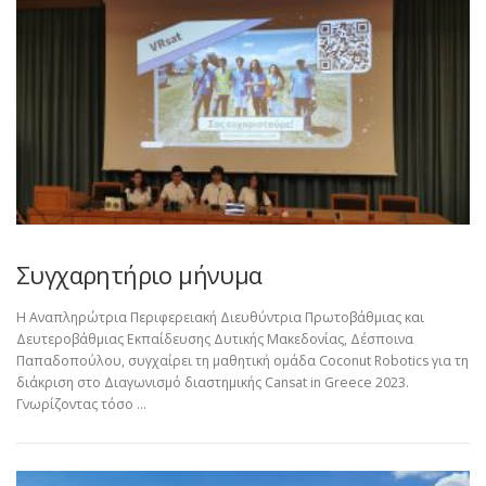
Συγχαρητήριο μήνυμα
H Αναπληρώτρια Περιφερειακή Διευθύντρια Πρωτοβάθμιας και
Δευτεροβάθμιας Εκπαίδευσης Δυτικής Μακεδονίας, Δέσποινα
Παπαδοπούλου, συγχαίρει τη μαθητική ομάδα Coconut Robotics για τη
διάκριση στο Διαγωνισμό διαστημικής Cansat in Greece 2023.
Γνωρίζοντας τόσο …